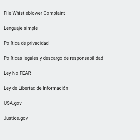
de
File Whistleblower Complaint
enlace
Lenguaje simple
de
pie
Política de privacidad
de
Políticas legales y descargo de responsabilidad
página
Ley No FEAR
secundario
Ley de Libertad de Información
USA.gov
Justice.gov