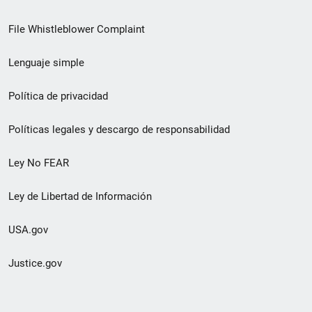
de
File Whistleblower Complaint
enlace
Lenguaje simple
de
pie
Política de privacidad
de
Políticas legales y descargo de responsabilidad
página
Ley No FEAR
secundario
Ley de Libertad de Información
USA.gov
Justice.gov