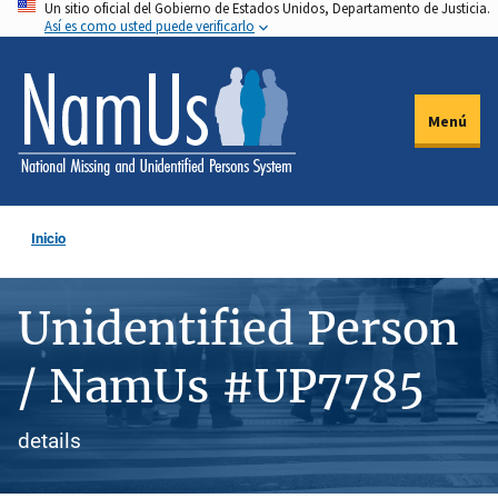
Un sitio oficial del Gobierno de Estados Unidos, Departamento de Justicia.
Pasar
Así es como usted puede verificarlo
al
contenido
principal
Menú
Inicio
Unidentified Person
/ NamUs #UP7785
details