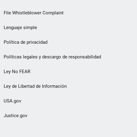
de
File Whistleblower Complaint
enlace
Lenguaje simple
de
pie
Política de privacidad
de
Políticas legales y descargo de responsabilidad
página
Ley No FEAR
secundario
Ley de Libertad de Información
USA.gov
Justice.gov