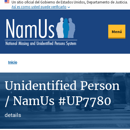
Un sitio oficial del Gobierno de Estados Unidos, Departamento de Justicia.
Pasar
Así es como usted puede verificarlo
al
contenido
principal
Menú
Inicio
Unidentified Person
/ NamUs #UP7780
details