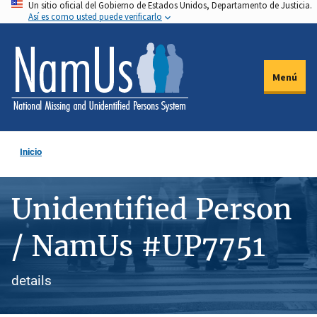
Un sitio oficial del Gobierno de Estados Unidos, Departamento de Justicia.
Pasar
Así es como usted puede verificarlo
al
contenido
principal
Menú
Inicio
Unidentified Person
/ NamUs #UP7751
details