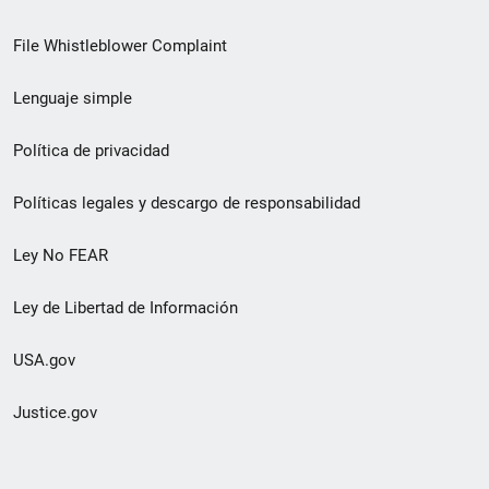
de
File Whistleblower Complaint
enlace
Lenguaje simple
de
pie
Política de privacidad
de
Políticas legales y descargo de responsabilidad
página
Ley No FEAR
secundario
Ley de Libertad de Información
USA.gov
Justice.gov