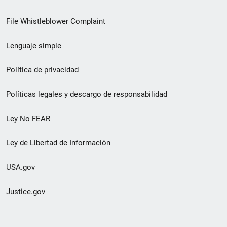
de
File Whistleblower Complaint
enlace
Lenguaje simple
de
pie
Política de privacidad
de
Políticas legales y descargo de responsabilidad
página
Ley No FEAR
secundario
Ley de Libertad de Información
USA.gov
Justice.gov