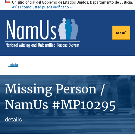
Un sitio oficial del Gobierno de Estados Unidos, Departamento de Justicia.
Pasar
Así es como usted puede verificarlo
al
contenido
principal
Menú
Inicio
Missing Person /
NamUs #MP10295
details