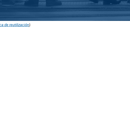
ica de reutilización
).