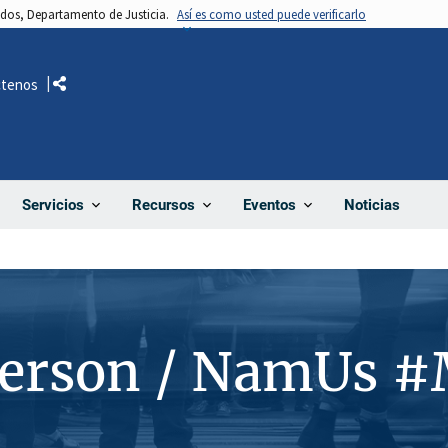
nidos, Departamento de Justicia.
Así es como usted puede verificarlo
ctenos
Comparte
Noticias
Servicios
Recursos
Eventos
Person / NamUs 