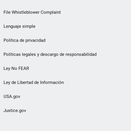
de
File Whistleblower Complaint
enlace
Lenguaje simple
de
pie
Política de privacidad
de
Políticas legales y descargo de responsabilidad
página
Ley No FEAR
secundario
Ley de Libertad de Información
USA.gov
Justice.gov