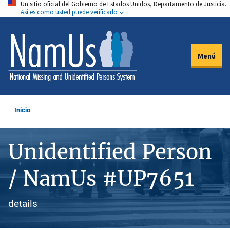
Un sitio oficial del Gobierno de Estados Unidos, Departamento de Justicia.
Pasar
Así es como usted puede verificarlo
al
contenido
principal
Menú
Inicio
Unidentified Person
/ NamUs #UP7651
details