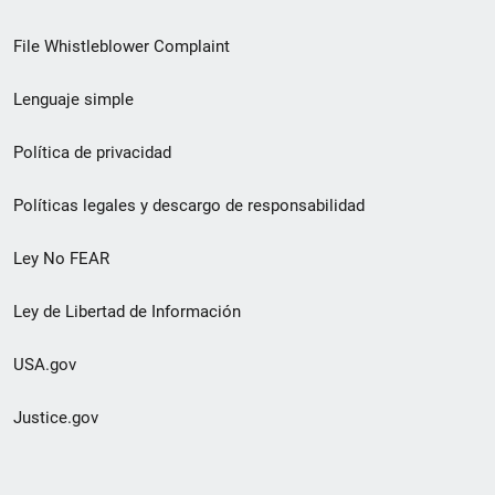
de
File Whistleblower Complaint
enlace
Lenguaje simple
de
pie
Política de privacidad
de
Políticas legales y descargo de responsabilidad
página
Ley No FEAR
secundario
Ley de Libertad de Información
USA.gov
Justice.gov