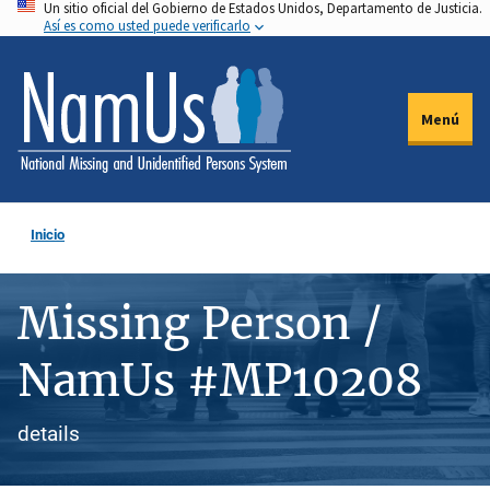
Un sitio oficial del Gobierno de Estados Unidos, Departamento de Justicia.
Pasar
Así es como usted puede verificarlo
al
contenido
principal
Menú
Inicio
Missing Person /
NamUs #MP10208
details