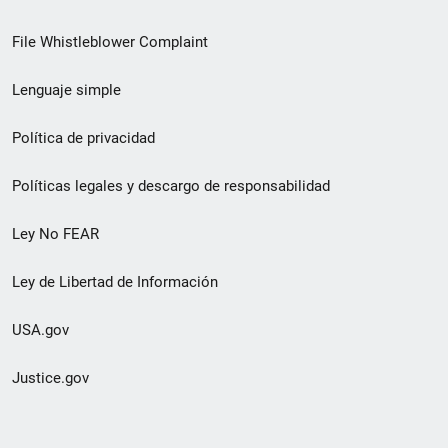
de
File Whistleblower Complaint
enlace
Lenguaje simple
de
pie
Política de privacidad
de
Políticas legales y descargo de responsabilidad
página
Ley No FEAR
secundario
Ley de Libertad de Información
USA.gov
Justice.gov