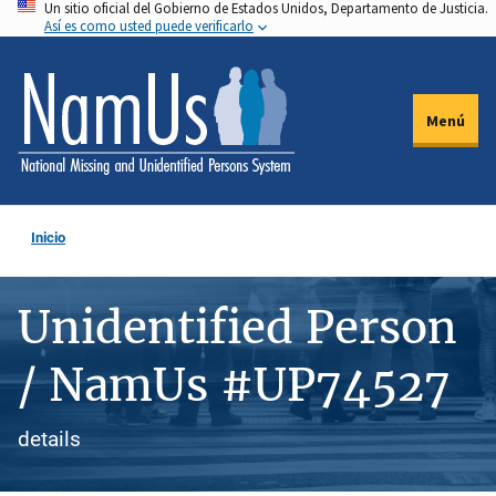
Un sitio oficial del Gobierno de Estados Unidos, Departamento de Justicia.
Pasar
Así es como usted puede verificarlo
al
contenido
principal
Menú
Inicio
Unidentified Person
/ NamUs #UP74527
details