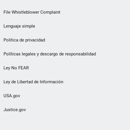
de
File Whistleblower Complaint
enlace
Lenguaje simple
de
pie
Política de privacidad
de
Políticas legales y descargo de responsabilidad
página
Ley No FEAR
secundario
Ley de Libertad de Información
USA.gov
Justice.gov