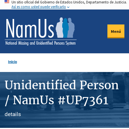
Un sitio oficial del Gobierno de Estados Unidos, Departamento de Justicia.
Pasar
Así es como usted puede verificarlo
al
contenido
principal
Menú
Inicio
Unidentified Person
/ NamUs #UP7361
details