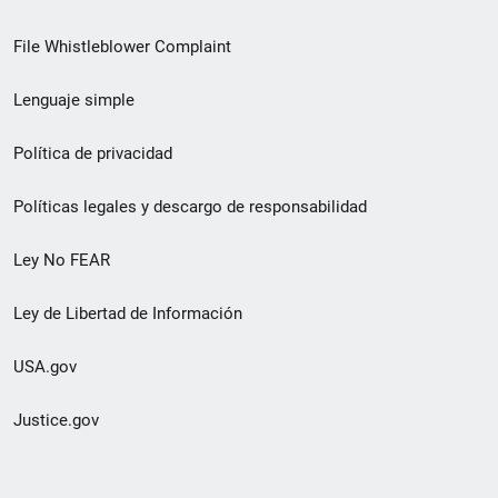
de
File Whistleblower Complaint
enlace
Lenguaje simple
de
pie
Política de privacidad
de
Políticas legales y descargo de responsabilidad
página
Ley No FEAR
secundario
Ley de Libertad de Información
USA.gov
Justice.gov