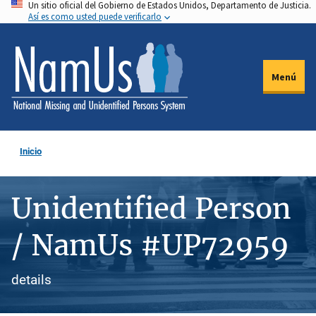
Un sitio oficial del Gobierno de Estados Unidos, Departamento de Justicia.
Pasar
Así es como usted puede verificarlo
al
contenido
principal
Menú
Inicio
Unidentified Person
/ NamUs #UP72959
details