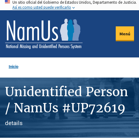
Un sitio oficial del Gobierno de Estados Unidos, Departamento de Justicia.
Pasar
Así es como usted puede verificarlo
al
contenido
principal
Menú
Inicio
Unidentified Person
/ NamUs #UP72619
details