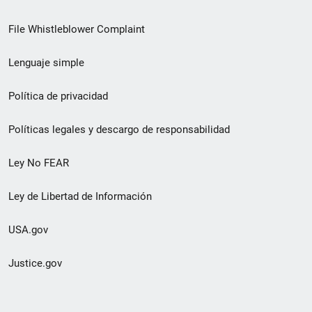
de
File Whistleblower Complaint
enlace
Lenguaje simple
de
pie
Política de privacidad
de
Políticas legales y descargo de responsabilidad
página
Ley No FEAR
secundario
Ley de Libertad de Información
USA.gov
Justice.gov