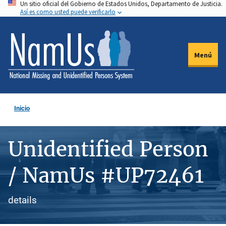
Un sitio oficial del Gobierno de Estados Unidos, Departamento de Justicia.
Pasar
Así es como usted puede verificarlo
al
contenido
principal
Menú
Inicio
Unidentified Person
/ NamUs #UP72461
details