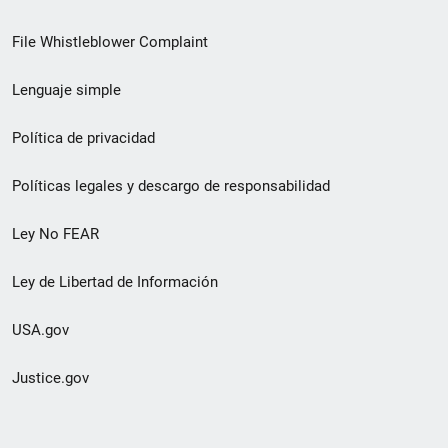
de
File Whistleblower Complaint
enlace
Lenguaje simple
de
pie
Política de privacidad
de
Políticas legales y descargo de responsabilidad
página
Ley No FEAR
secundario
Ley de Libertad de Información
USA.gov
Justice.gov