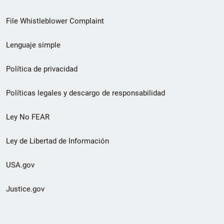
de
File Whistleblower Complaint
enlace
Lenguaje simple
de
pie
Política de privacidad
de
Políticas legales y descargo de responsabilidad
página
Ley No FEAR
secundario
Ley de Libertad de Información
USA.gov
Justice.gov