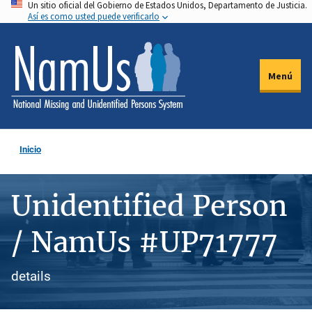
Un sitio oficial del Gobierno de Estados Unidos, Departamento de Justicia.
Pasar
Así es como usted puede verificarlo
al
contenido
principal
Menú
Inicio
Unidentified Person
/ NamUs #UP71777
details