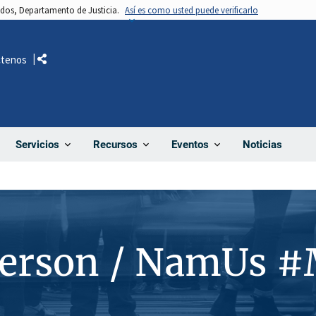
nidos, Departamento de Justicia.
Así es como usted puede verificarlo
ctenos
Comparte
Noticias
Servicios
Recursos
Eventos
Person / NamUs 