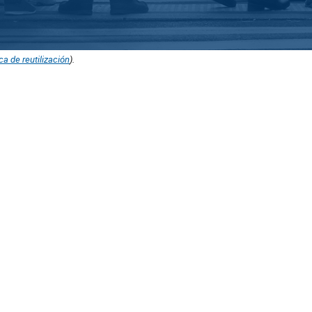
ica de reutilización
).