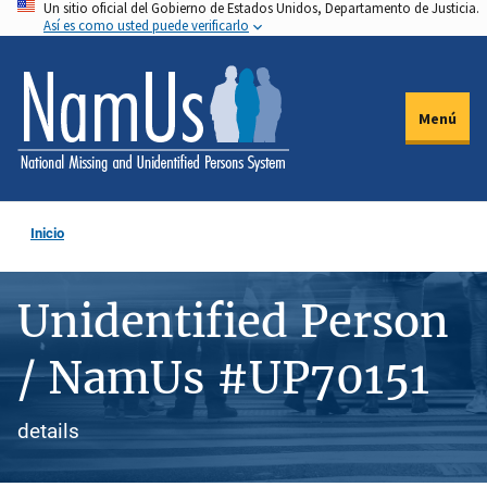
Un sitio oficial del Gobierno de Estados Unidos, Departamento de Justicia.
Pasar
Así es como usted puede verificarlo
al
contenido
principal
Menú
Inicio
Unidentified Person
/ NamUs #UP70151
details