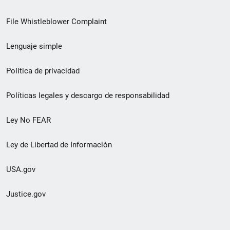
de
File Whistleblower Complaint
enlace
Lenguaje simple
de
pie
Política de privacidad
de
Políticas legales y descargo de responsabilidad
página
Ley No FEAR
secundario
Ley de Libertad de Información
USA.gov
Justice.gov