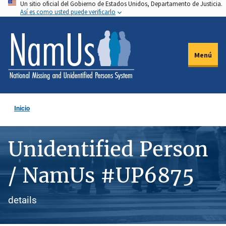
Un sitio oficial del Gobierno de Estados Unidos, Departamento de Justicia.
Pasar
Así es como usted puede verificarlo
al
contenido
principal
Menú
Inicio
Unidentified Person
/ NamUs #UP6875
details