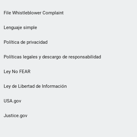
de
File Whistleblower Complaint
enlace
Lenguaje simple
de
pie
Política de privacidad
de
Políticas legales y descargo de responsabilidad
página
Ley No FEAR
secundario
Ley de Libertad de Información
USA.gov
Justice.gov