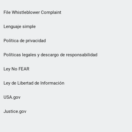
de
File Whistleblower Complaint
enlace
Lenguaje simple
de
pie
Política de privacidad
de
Políticas legales y descargo de responsabilidad
página
Ley No FEAR
secundario
Ley de Libertad de Información
USA.gov
Justice.gov