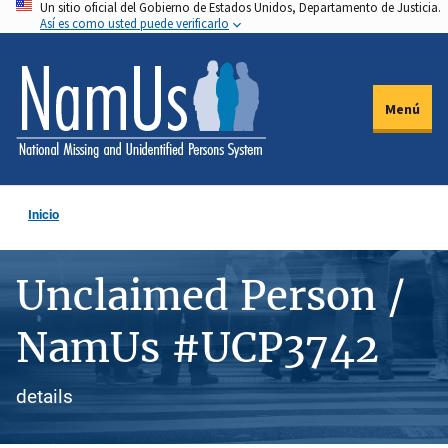
Un sitio oficial del Gobierno de Estados Unidos, Departamento de Justicia.
Pasar
Así es como usted puede verificarlo
al
contenido
principal
Menú
Inicio
Unclaimed Person /
NamUs #UCP3742
details