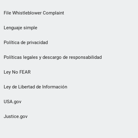
de
File Whistleblower Complaint
enlace
Lenguaje simple
de
pie
Política de privacidad
de
Políticas legales y descargo de responsabilidad
página
Ley No FEAR
secundario
Ley de Libertad de Información
USA.gov
Justice.gov