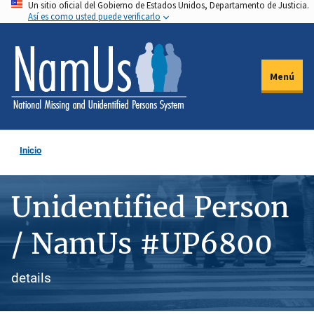
Un sitio oficial del Gobierno de Estados Unidos, Departamento de Justicia.
Pasar
Así es como usted puede verificarlo
al
contenido
principal
Menú
Inicio
Unidentified Person
/ NamUs #UP6800
details