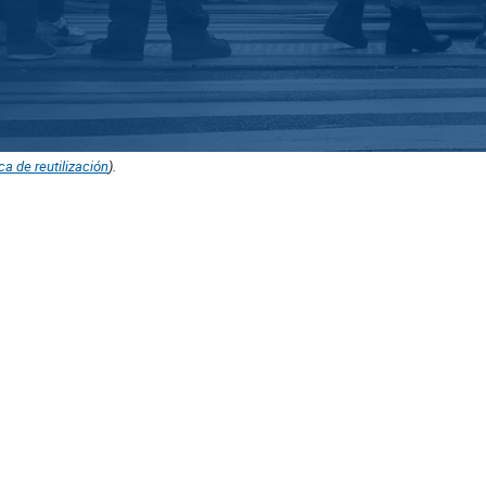
ica de reutilización
).