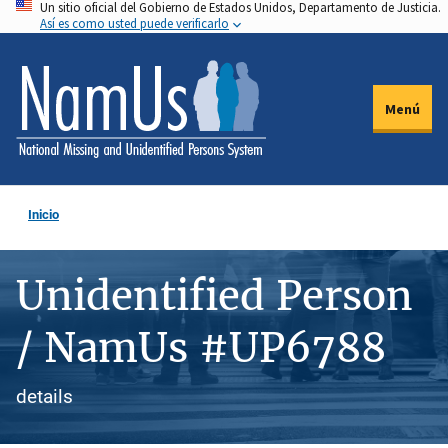
Un sitio oficial del Gobierno de Estados Unidos, Departamento de Justicia.
Pasar
Así es como usted puede verificarlo
al
contenido
principal
Menú
Inicio
Unidentified Person
/ NamUs #UP6788
details