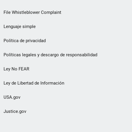
de
File Whistleblower Complaint
enlace
Lenguaje simple
de
pie
Política de privacidad
de
Políticas legales y descargo de responsabilidad
página
Ley No FEAR
secundario
Ley de Libertad de Información
USA.gov
Justice.gov