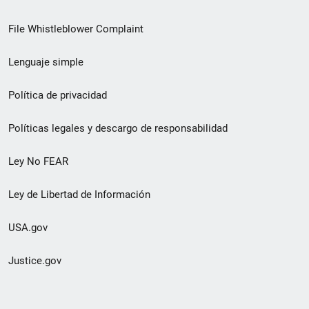
de
File Whistleblower Complaint
enlace
Lenguaje simple
de
pie
Política de privacidad
de
Políticas legales y descargo de responsabilidad
página
Ley No FEAR
secundario
Ley de Libertad de Información
USA.gov
Justice.gov