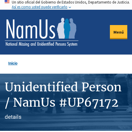
Un sitio oficial del Gobierno de Estados Unidos, Departamento de Justicia.
Pasar
Así es como usted puede verificarlo
al
contenido
principal
Menú
Inicio
Unidentified Person
/ NamUs #UP67172
details