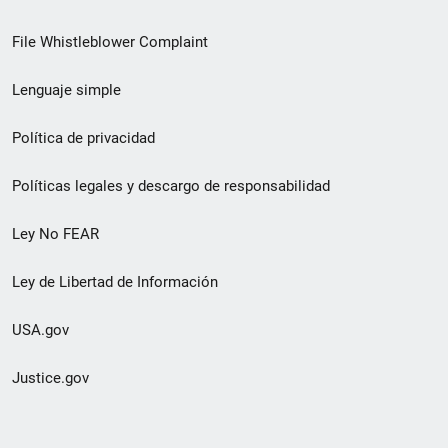
de
File Whistleblower Complaint
enlace
Lenguaje simple
de
pie
Política de privacidad
de
Políticas legales y descargo de responsabilidad
página
Ley No FEAR
secundario
Ley de Libertad de Información
USA.gov
Justice.gov