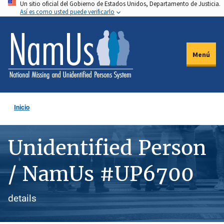
Un sitio oficial del Gobierno de Estados Unidos, Departamento de Justicia.
Pasar
Así es como usted puede verificarlo
al
contenido
principal
Menú
Inicio
Unidentified Person
/ NamUs #UP6700
details