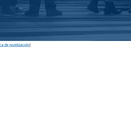
ica de reutilización
).