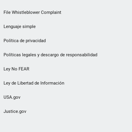
de
File Whistleblower Complaint
enlace
Lenguaje simple
de
pie
Política de privacidad
de
Políticas legales y descargo de responsabilidad
página
Ley No FEAR
secundario
Ley de Libertad de Información
USA.gov
Justice.gov