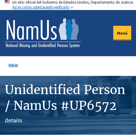
Un sitio oficial del Gobierno de Estados Unidos, Departamento de Justicia.
Pasar
Así es como usted puede verificarlo
al
contenido
principal
Menú
Inicio
Unidentified Person
/ NamUs #UP6572
details