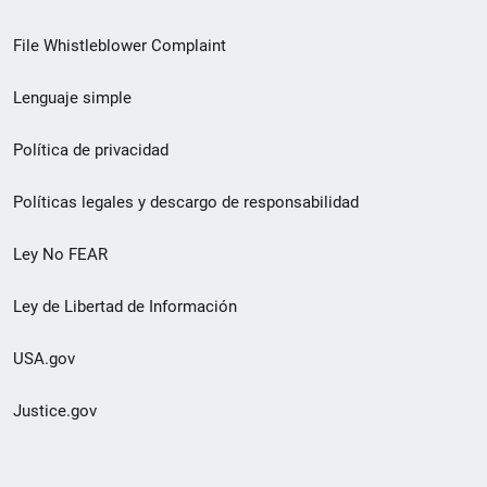
de
File Whistleblower Complaint
enlace
Lenguaje simple
de
pie
Política de privacidad
de
Políticas legales y descargo de responsabilidad
página
Ley No FEAR
secundario
Ley de Libertad de Información
USA.gov
Justice.gov