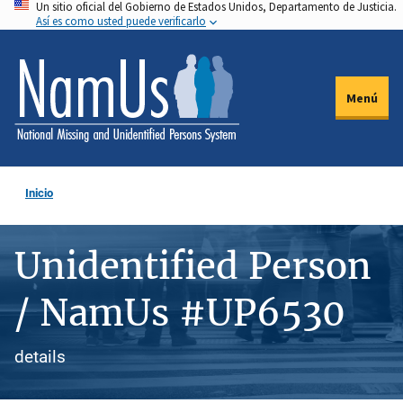
Un sitio oficial del Gobierno de Estados Unidos, Departamento de Justicia.
Pasar
Así es como usted puede verificarlo
al
contenido
principal
Menú
Inicio
Unidentified Person
/ NamUs #UP6530
details