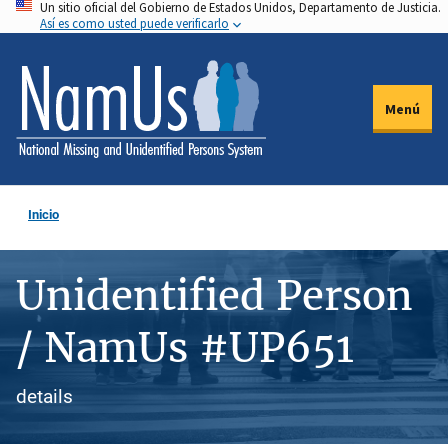
Un sitio oficial del Gobierno de Estados Unidos, Departamento de Justicia.
Pasar
Así es como usted puede verificarlo
al
contenido
principal
Menú
Inicio
Unidentified Person
/ NamUs #UP651
details