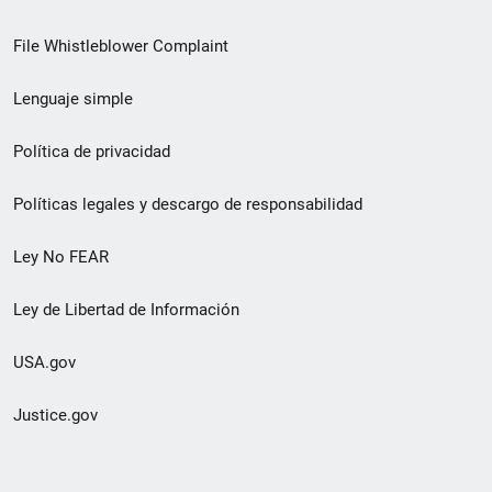
de
File Whistleblower Complaint
enlace
Lenguaje simple
de
pie
Política de privacidad
de
Políticas legales y descargo de responsabilidad
página
Ley No FEAR
secundario
Ley de Libertad de Información
USA.gov
Justice.gov