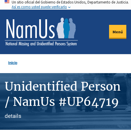
Un sitio oficial del Gobierno de Estados Unidos, Departamento de Justicia.
Pasar
Así es como usted puede verificarlo
al
contenido
principal
Menú
Inicio
Unidentified Person
/ NamUs #UP64719
details