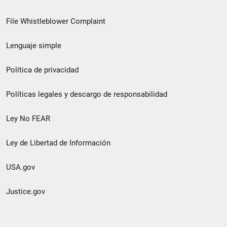
de
File Whistleblower Complaint
enlace
Lenguaje simple
de
pie
Política de privacidad
de
Políticas legales y descargo de responsabilidad
página
Ley No FEAR
secundario
Ley de Libertad de Información
USA.gov
Justice.gov