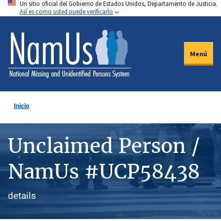
Un sitio oficial del Gobierno de Estados Unidos, Departamento de Justicia.
Pasar
Así es como usted puede verificarlo
al
contenido
principal
Menú
Inicio
Unclaimed Person /
NamUs #UCP58438
details