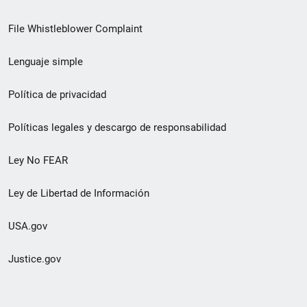
de
File Whistleblower Complaint
enlace
Lenguaje simple
de
pie
Política de privacidad
de
Políticas legales y descargo de responsabilidad
página
Ley No FEAR
secundario
Ley de Libertad de Información
USA.gov
Justice.gov