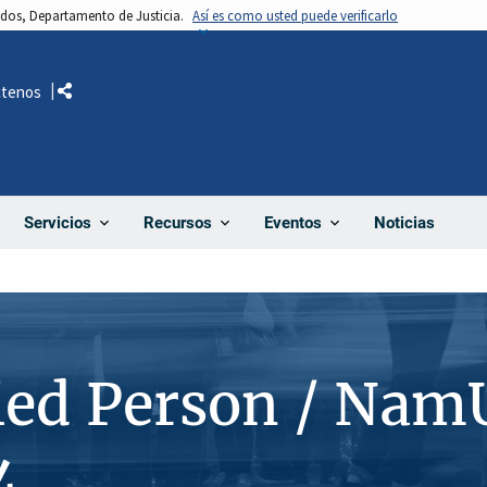
nidos, Departamento de Justicia.
Así es como usted puede verificarlo
ctenos
Comparte
Noticias
Servicios
Recursos
Eventos
ied Person / Nam
4