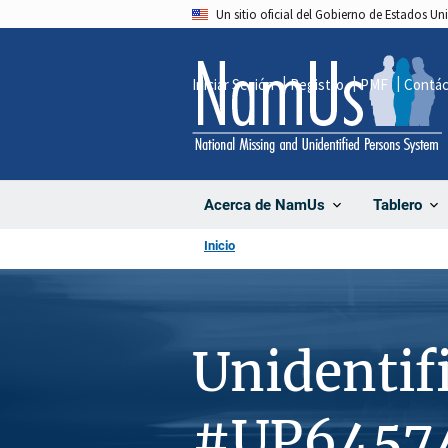
Pasar
Un sitio oficial del Gobierno de Estados U
al
contenido
Iniciar Sesión
Registro
PMF
Contá
principal
Acerca de NamUs
Tablero
Inicio
Unidentif
#UP6457