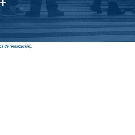
ica de reutilización
).