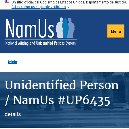
Un sitio oficial del Gobierno de Estados Unidos, Departamento de Justicia.
Pasar
Así es como usted puede verificarlo
al
contenido
principal
Menú
Inicio
Unidentified Person
/ NamUs #UP6435
details