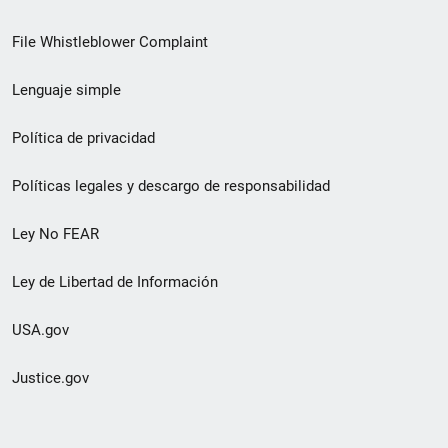
de
File Whistleblower Complaint
enlace
Lenguaje simple
de
pie
Política de privacidad
de
Políticas legales y descargo de responsabilidad
página
Ley No FEAR
secundario
Ley de Libertad de Información
USA.gov
Justice.gov