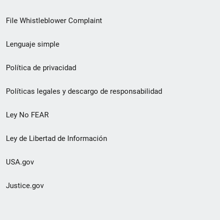
de
File Whistleblower Complaint
enlace
Lenguaje simple
de
pie
Política de privacidad
de
Políticas legales y descargo de responsabilidad
página
Ley No FEAR
secundario
Ley de Libertad de Información
USA.gov
Justice.gov