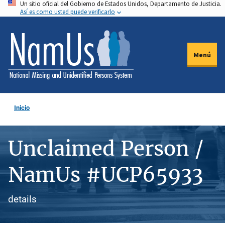
Un sitio oficial del Gobierno de Estados Unidos, Departamento de Justicia.
Pasar
Así es como usted puede verificarlo
al
contenido
principal
Menú
Inicio
Unclaimed Person /
NamUs #UCP65933
details