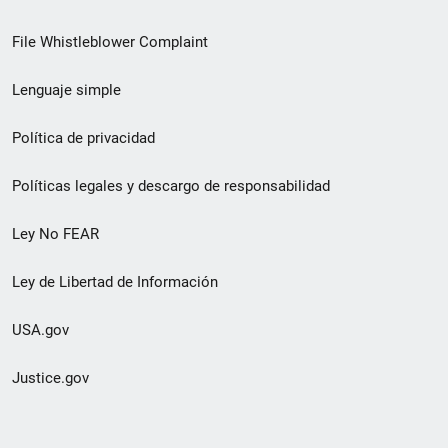
de
File Whistleblower Complaint
enlace
Lenguaje simple
de
pie
Política de privacidad
de
Políticas legales y descargo de responsabilidad
página
Ley No FEAR
secundario
Ley de Libertad de Información
USA.gov
Justice.gov