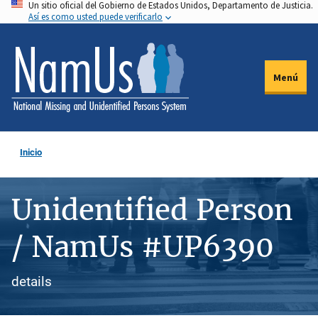
Un sitio oficial del Gobierno de Estados Unidos, Departamento de Justicia.
Pasar
Así es como usted puede verificarlo
al
contenido
principal
Menú
Inicio
Unidentified Person
/ NamUs #UP6390
details