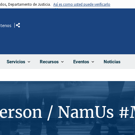
nidos, Departamento de Justicia.
Así es como usted puede verificarlo
ctenos
Comparte
Noticias
Servicios
Recursos
Eventos
Person / NamUs 