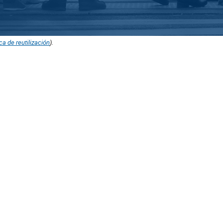
ica de reutilización
).