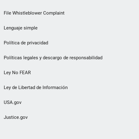
de
File Whistleblower Complaint
enlace
Lenguaje simple
de
pie
Política de privacidad
de
Políticas legales y descargo de responsabilidad
página
Ley No FEAR
secundario
Ley de Libertad de Información
USA.gov
Justice.gov