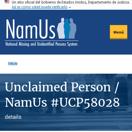
Un sitio oficial del Gobierno de Estados Unidos, Departamento de Justicia.
Pasar
Así es como usted puede verificarlo
al
contenido
principal
Menú
Inicio
Unclaimed Person /
NamUs #UCP58028
details