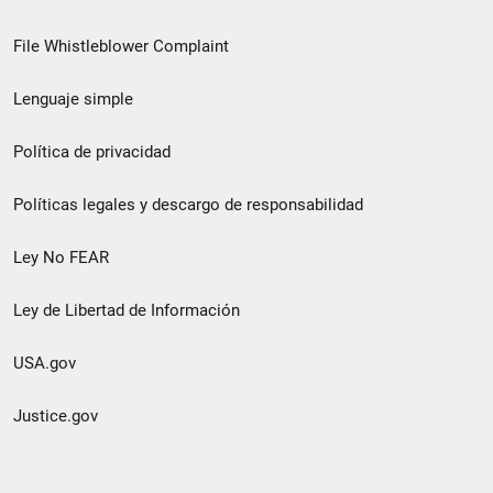
de
File Whistleblower Complaint
enlace
Lenguaje simple
de
pie
Política de privacidad
de
Políticas legales y descargo de responsabilidad
página
Ley No FEAR
secundario
Ley de Libertad de Información
USA.gov
Justice.gov