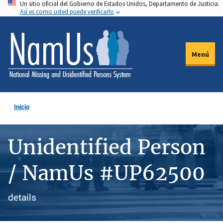
Un sitio oficial del Gobierno de Estados Unidos, Departamento de Justicia.
Pasar
Así es como usted puede verificarlo
al
contenido
principal
Menú
Inicio
Unidentified Person
/ NamUs #UP62500
details