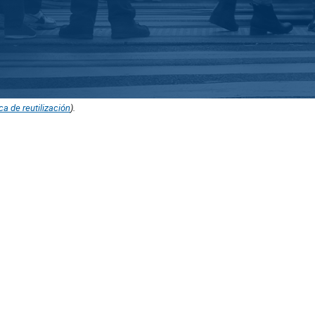
ica de reutilización
).