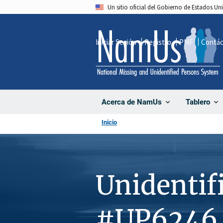
Pasar
Un sitio oficial del Gobierno de Estados U
al
contenido
Iniciar Sesión
Registro
PMF
Contá
principal
Acerca de NamUs
Tablero
Inicio
Unidentif
#UP6246