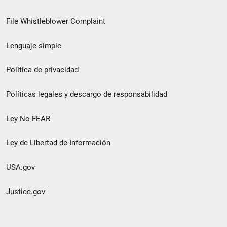
de
File Whistleblower Complaint
enlace
Lenguaje simple
de
pie
Política de privacidad
de
Políticas legales y descargo de responsabilidad
página
Ley No FEAR
secundario
Ley de Libertad de Información
USA.gov
Justice.gov