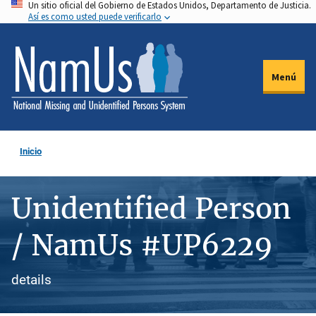
Un sitio oficial del Gobierno de Estados Unidos, Departamento de Justicia.
Pasar
Así es como usted puede verificarlo
al
contenido
principal
Menú
Inicio
Unidentified Person
/ NamUs #UP6229
details