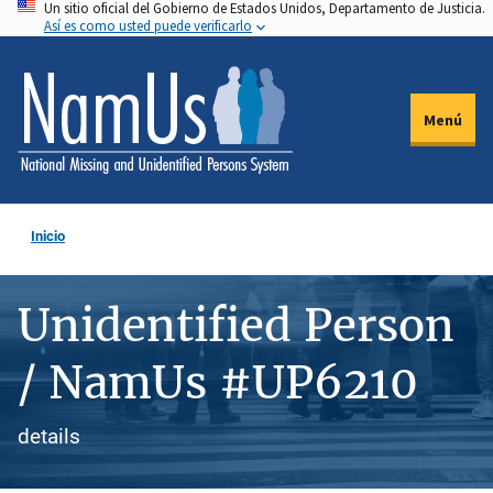
Un sitio oficial del Gobierno de Estados Unidos, Departamento de Justicia.
Pasar
Así es como usted puede verificarlo
al
contenido
principal
Menú
Inicio
Unidentified Person
/ NamUs #UP6210
details