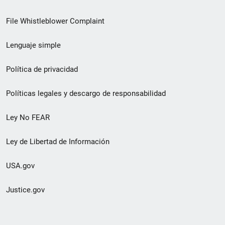
de
File Whistleblower Complaint
enlace
Lenguaje simple
de
pie
Política de privacidad
de
Políticas legales y descargo de responsabilidad
página
Ley No FEAR
secundario
Ley de Libertad de Información
USA.gov
Justice.gov