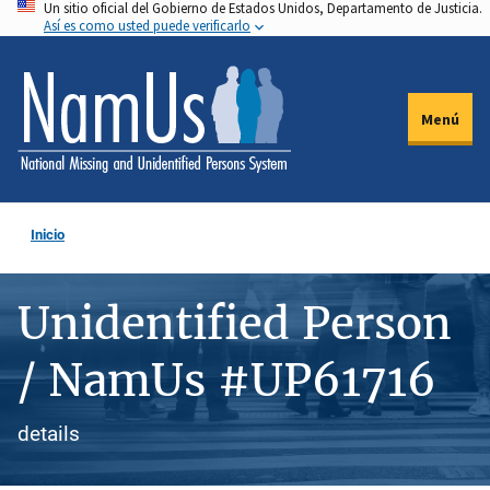
Un sitio oficial del Gobierno de Estados Unidos, Departamento de Justicia.
Pasar
Así es como usted puede verificarlo
al
contenido
principal
Menú
Inicio
Unidentified Person
/ NamUs #UP61716
details