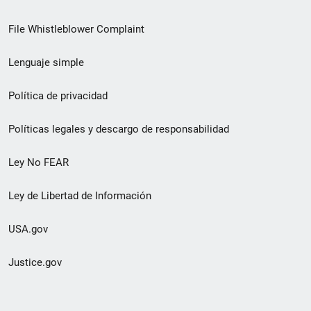
de
File Whistleblower Complaint
enlace
Lenguaje simple
de
pie
Política de privacidad
de
Políticas legales y descargo de responsabilidad
página
Ley No FEAR
secundario
Ley de Libertad de Información
USA.gov
Justice.gov