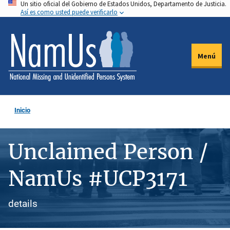
Un sitio oficial del Gobierno de Estados Unidos, Departamento de Justicia.
Pasar
Así es como usted puede verificarlo
al
contenido
principal
Menú
Inicio
Unclaimed Person /
NamUs #UCP3171
details