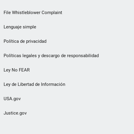
de
File Whistleblower Complaint
enlace
Lenguaje simple
de
pie
Política de privacidad
de
Políticas legales y descargo de responsabilidad
página
Ley No FEAR
secundario
Ley de Libertad de Información
USA.gov
Justice.gov