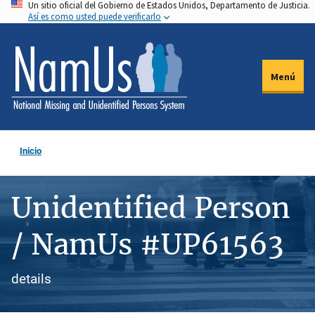
Un sitio oficial del Gobierno de Estados Unidos, Departamento de Justicia.
Pasar
Así es como usted puede verificarlo
al
contenido
principal
Menú
Inicio
Unidentified Person
/ NamUs #UP61563
details