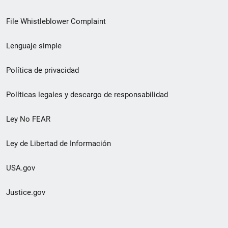
de
File Whistleblower Complaint
enlace
Lenguaje simple
de
pie
Política de privacidad
de
Políticas legales y descargo de responsabilidad
página
Ley No FEAR
secundario
Ley de Libertad de Información
USA.gov
Justice.gov