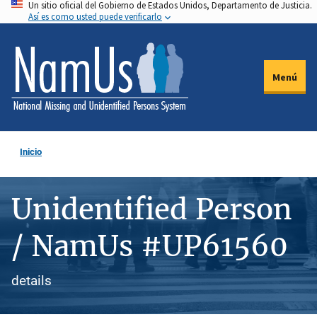
Un sitio oficial del Gobierno de Estados Unidos, Departamento de Justicia.
Pasar
Así es como usted puede verificarlo
al
contenido
principal
Menú
Inicio
Unidentified Person
/ NamUs #UP61560
details