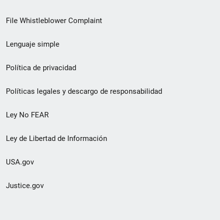
de
File Whistleblower Complaint
enlace
Lenguaje simple
de
pie
Política de privacidad
de
Políticas legales y descargo de responsabilidad
página
Ley No FEAR
secundario
Ley de Libertad de Información
USA.gov
Justice.gov