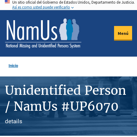
Un sitio oficial del Gobierno de Estados Unidos, Departamento de Justicia.
Pasar
Así es como usted puede verificarlo
al
contenido
principal
Menú
Inicio
Unidentified Person
/ NamUs #UP6070
details