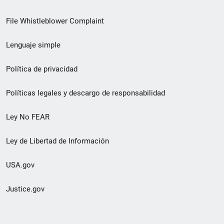
de
File Whistleblower Complaint
enlace
Lenguaje simple
de
pie
Política de privacidad
de
Políticas legales y descargo de responsabilidad
página
Ley No FEAR
secundario
Ley de Libertad de Información
USA.gov
Justice.gov