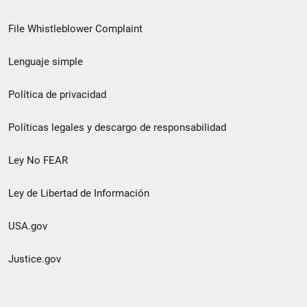
de
File Whistleblower Complaint
enlace
Lenguaje simple
de
pie
Política de privacidad
de
Políticas legales y descargo de responsabilidad
página
Ley No FEAR
secundario
Ley de Libertad de Información
USA.gov
Justice.gov