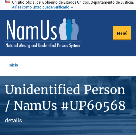
Un sitio oficial del Gobierno de Estados Unidos, Departamento de Justicia.
Pasar
Así es como usted puede verificarlo
al
contenido
principal
Menú
Inicio
Unidentified Person
/ NamUs #UP60568
details