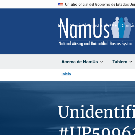
Pasar
Un sitio oficial del Gobierno de Estados U
al
contenido
Iniciar Sesión
Registro
PMF
Contá
principal
Acerca de NamUs
Tablero
Inicio
Unidentif
#UP5996