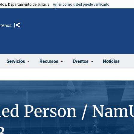
nidos, Departamento de Justicia.
Así es como usted puede verificarlo
ctenos
Comparte
Noticias
Servicios
Recursos
Eventos
ied Person / Nam
3