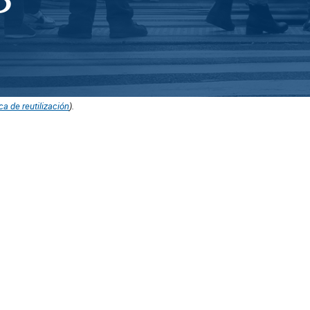
ica de reutilización
).