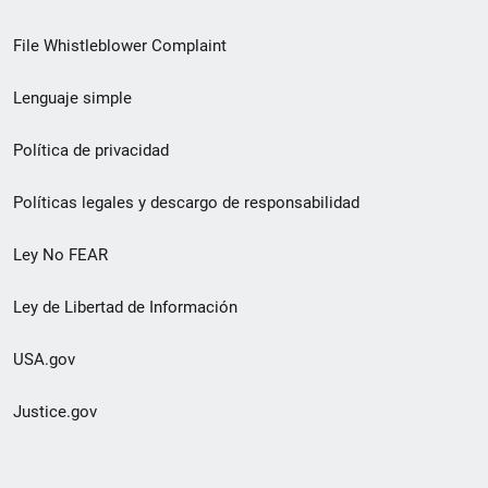
de
File Whistleblower Complaint
enlace
Lenguaje simple
de
pie
Política de privacidad
de
Políticas legales y descargo de responsabilidad
página
Ley No FEAR
secundario
Ley de Libertad de Información
USA.gov
Justice.gov