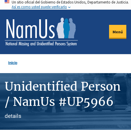
Un sitio oficial del Gobierno de Estados Unidos, Departamento de Justicia.
Pasar
Así es como usted puede verificarlo
al
contenido
principal
Menú
Inicio
Unidentified Person
/ NamUs #UP5966
details