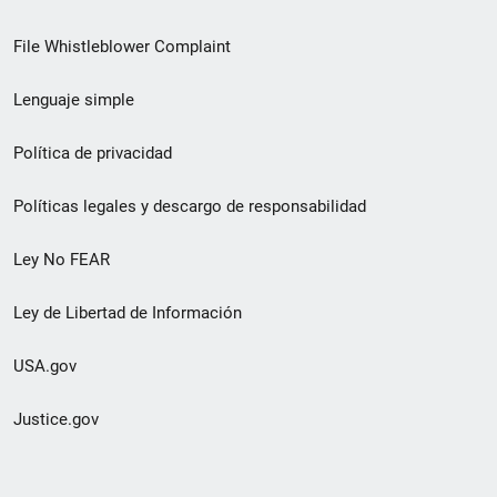
de
File Whistleblower Complaint
enlace
Lenguaje simple
de
pie
Política de privacidad
de
Políticas legales y descargo de responsabilidad
página
Ley No FEAR
secundario
Ley de Libertad de Información
USA.gov
Justice.gov