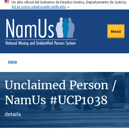
Un sitio oficial del Gobierno de Estados Unidos, Departamento de Justicia.
Pasar
Así es como usted puede verificarlo
al
contenido
principal
Menú
Inicio
Unclaimed Person /
NamUs #UCP1038
details