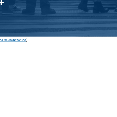
ica de reutilización
).