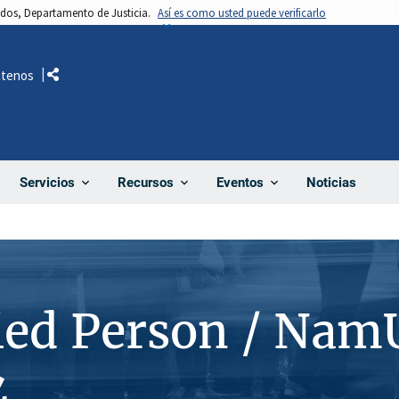
nidos, Departamento de Justicia.
Así es como usted puede verificarlo
ctenos
Comparte
Noticias
Servicios
Recursos
Eventos
ied Person / Nam
4