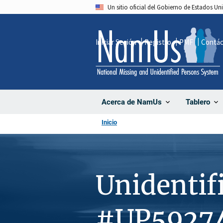
Pasar
Un sitio oficial del Gobierno de Estados U
al
contenido
Iniciar Sesión
Registro
PMF
Contá
principal
Acerca de NamUs
Tablero
Inicio
Unidentif
#UP5927