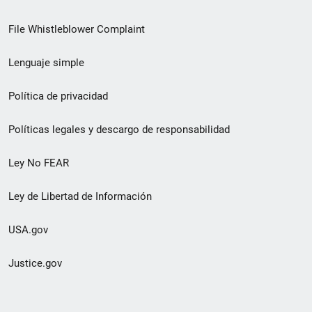
de
File Whistleblower Complaint
enlace
Lenguaje simple
de
pie
Política de privacidad
de
Políticas legales y descargo de responsabilidad
página
Ley No FEAR
secundario
Ley de Libertad de Información
USA.gov
Justice.gov