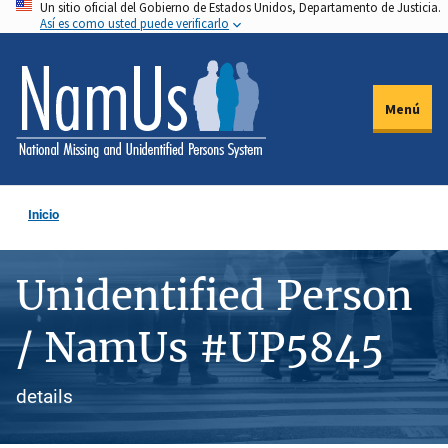
Un sitio oficial del Gobierno de Estados Unidos, Departamento de Justicia.
Pasar
Así es como usted puede verificarlo
al
contenido
principal
Menú
Inicio
Unidentified Person
/ NamUs #UP5845
details